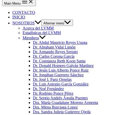
Main Menu
CONTACTO
INICIO
NOSOTROS
Alternar menú
Acerca del LVMM
Estadísticas del LVMM
Miembros
Dr. Abdul Mauricio Reyes Usuga
Dr. Abraham Vidal Limón
Dr. Armando Reyes Serrato
Dr. Carlos Corona García
Dr. Constanza Ibeth Koop Santa
Dr. Donald Homero Galván Martínez
Dr. Jesús Luis Alberto Ponce Ruiz
Dr. Jonathan Guerrero Sánchez
Dr. José I. Paez Ornelas
Dr. Luis Antonio García González
Dr. Noé Fernández
Dr. Rodrigo Ponce Pérez
Dr. Sergio Andrés Águila Puentes
Dra. María Guadalupe Moreno Armenta
Dra. Mirna Burciaga Lopez
Dra. Sandra Julieta Gutierrez Ojeda