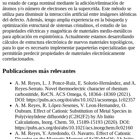
su estado de carga nominal mediante la adición/eliminación de
átomos y/o número de electrones en la supercelda. Este método se
utiliza para disminuir la interacción artificial entre imágenes idénticas
del defecto. Además, tengo amplia experiencia en la búsqueda y
optimización estructural de sistemas cristalinos, el estudio de las
propiedades eléctricas y magnéticas de materiales medio-metálicos
para aplicación en espintrónica. Actualmente estamos desarrollando
cálculos de estructura electrónica de nuevos materiales topológicos,
para lo que es necesario implementar paqueterías especializadas que
permitirán predecir propiedades de materiales electrónicamente
correlacionados.
Publicaciones más relevantes
A. M. Reyes, L. J. Ponce-Ruiz, E. Solorio-Hernández, and A.
Reyes-Serrato. Novel thermoelectric character of rhenium
carbonitride, ReCN. ACS Omega, 6, 18364–18369 (2021).
DOI: https://pubs.acs.org/doi/abs/10.1021/acsomega.1c02357
A. M. Reyes, R. López-Sesenes, V. Leon-Hernandez, O.
Oubram. Effect of Cationic Substitution of Metal Species in
Poly(vinylidene difluoride) (C2H2F2) by Ab Initio
Calculations, Inorg. Chem. 59, 15189-15193 (2020). DOI:
https://pubs.acs.org/doi/abs/10.1021/acs.inorgchem.0c02160
A. M. Reyes, Y. Arredondo, O. Navarro. Effect of Cationic
Disorder on the Magnetic Moment of Sr2FeMoO6: Ab Initio