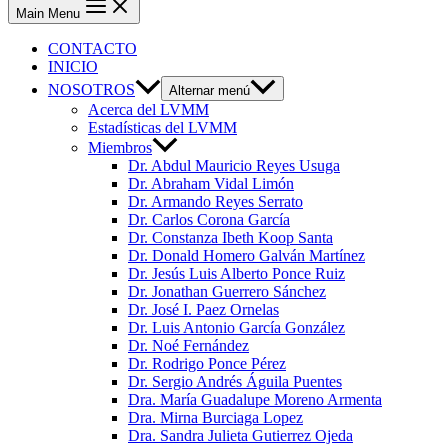
Main Menu
CONTACTO
INICIO
NOSOTROS
Alternar menú
Acerca del LVMM
Estadísticas del LVMM
Miembros
Dr. Abdul Mauricio Reyes Usuga
Dr. Abraham Vidal Limón
Dr. Armando Reyes Serrato
Dr. Carlos Corona García
Dr. Constanza Ibeth Koop Santa
Dr. Donald Homero Galván Martínez
Dr. Jesús Luis Alberto Ponce Ruiz
Dr. Jonathan Guerrero Sánchez
Dr. José I. Paez Ornelas
Dr. Luis Antonio García González
Dr. Noé Fernández
Dr. Rodrigo Ponce Pérez
Dr. Sergio Andrés Águila Puentes
Dra. María Guadalupe Moreno Armenta
Dra. Mirna Burciaga Lopez
Dra. Sandra Julieta Gutierrez Ojeda