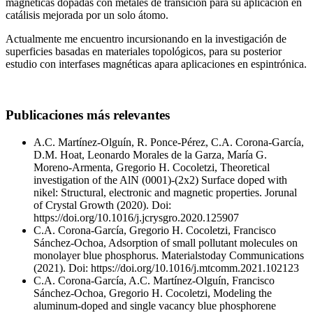
magnéticas dopadas con metales de transición para su aplicación en
catálisis mejorada por un solo átomo.
Actualmente me encuentro incursionando en la investigación de
superficies basadas en materiales topológicos, para su posterior
estudio con interfases magnéticas apara aplicaciones en espintrónica.
Publicaciones más relevantes
A.C. Martínez-Olguín, R. Ponce-Pérez, C.A. Corona-García,
D.M. Hoat, Leonardo Morales de la Garza, María G.
Moreno-Armenta, Gregorio H. Cocoletzi, Theoretical
investigation of the AlN (0001)-(2x2) Surface doped with
nikel: Structural, electronic and magnetic properties. Jorunal
of Crystal Growth (2020). Doi:
https://doi.org/10.1016/j.jcrysgro.2020.125907
C.A. Corona-García, Gregorio H. Cocoletzi, Francisco
Sánchez-Ochoa, Adsorption of small pollutant molecules on
monolayer blue phosphorus. Materialstoday Communications
(2021). Doi: https://doi.org/10.1016/j.mtcomm.2021.102123
C.A. Corona-García, A.C. Martínez-Olguín, Francisco
Sánchez-Ochoa, Gregorio H. Cocoletzi, Modeling the
aluminum-doped and single vacancy blue phosphorene