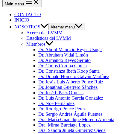
Main Menu
CONTACTO
INICIO
NOSOTROS
Alternar menú
Acerca del LVMM
Estadísticas del LVMM
Miembros
Dr. Abdul Mauricio Reyes Usuga
Dr. Abraham Vidal Limón
Dr. Armando Reyes Serrato
Dr. Carlos Corona García
Dr. Constanza Ibeth Koop Santa
Dr. Donald Homero Galván Martínez
Dr. Jesús Luis Alberto Ponce Ruiz
Dr. Jonathan Guerrero Sánchez
Dr. José I. Paez Ornelas
Dr. Luis Antonio García González
Dr. Noé Fernández
Dr. Rodrigo Ponce Pérez
Dr. Sergio Andrés Águila Puentes
Dra. María Guadalupe Moreno Armenta
Dra. Mirna Burciaga Lopez
Dra. Sandra Julieta Gutierrez Ojeda