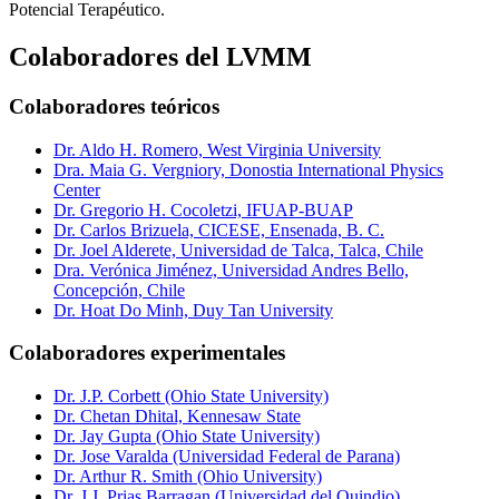
Potencial Terapéutico.
Colaboradores del LVMM
Colaboradores teóricos
Dr. Aldo H. Romero, West Virginia University
Dra. Maia G. Vergniory, Donostia International Physics
Center
Dr. Gregorio H. Cocoletzi, IFUAP-BUAP
Dr. Carlos Brizuela, CICESE, Ensenada, B. C.
Dr. Joel Alderete, Universidad de Talca, Talca, Chile
Dra. Verónica Jiménez, Universidad Andres Bello,
Concepción, Chile
Dr. Hoat Do Minh, Duy Tan University
Colaboradores experimentales
Dr. J.P. Corbett (Ohio State University)
Dr. Chetan Dhital, Kennesaw State
Dr. Jay Gupta (Ohio State University)
Dr. Jose Varalda (Universidad Federal de Parana)
Dr. Arthur R. Smith (Ohio University)
Dr. J.J. Prias Barragan (Universidad del Quindio)