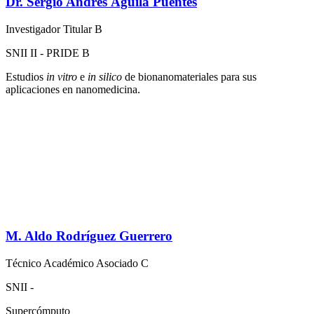
Dr. Sergio Andrés Águila Puentes
Investigador Titular B
SNII II - PRIDE B
Estudios
in vitro
e
in silico
de bionanomateriales para sus
aplicaciones en nanomedicina.
M. Aldo Rodríguez Guerrero
Técnico Académico Asociado C
SNII -
Supercómputo