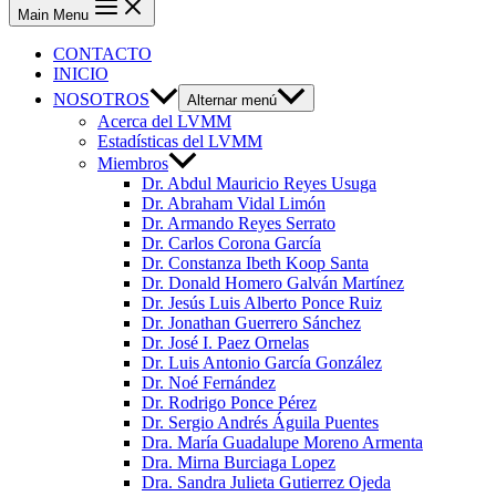
Main Menu
CONTACTO
INICIO
NOSOTROS
Alternar menú
Acerca del LVMM
Estadísticas del LVMM
Miembros
Dr. Abdul Mauricio Reyes Usuga
Dr. Abraham Vidal Limón
Dr. Armando Reyes Serrato
Dr. Carlos Corona García
Dr. Constanza Ibeth Koop Santa
Dr. Donald Homero Galván Martínez
Dr. Jesús Luis Alberto Ponce Ruiz
Dr. Jonathan Guerrero Sánchez
Dr. José I. Paez Ornelas
Dr. Luis Antonio García González
Dr. Noé Fernández
Dr. Rodrigo Ponce Pérez
Dr. Sergio Andrés Águila Puentes
Dra. María Guadalupe Moreno Armenta
Dra. Mirna Burciaga Lopez
Dra. Sandra Julieta Gutierrez Ojeda