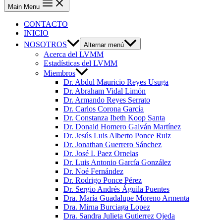
Main Menu
CONTACTO
INICIO
NOSOTROS
Alternar menú
Acerca del LVMM
Estadísticas del LVMM
Miembros
Dr. Abdul Mauricio Reyes Usuga
Dr. Abraham Vidal Limón
Dr. Armando Reyes Serrato
Dr. Carlos Corona García
Dr. Constanza Ibeth Koop Santa
Dr. Donald Homero Galván Martínez
Dr. Jesús Luis Alberto Ponce Ruiz
Dr. Jonathan Guerrero Sánchez
Dr. José I. Paez Ornelas
Dr. Luis Antonio García González
Dr. Noé Fernández
Dr. Rodrigo Ponce Pérez
Dr. Sergio Andrés Águila Puentes
Dra. María Guadalupe Moreno Armenta
Dra. Mirna Burciaga Lopez
Dra. Sandra Julieta Gutierrez Ojeda