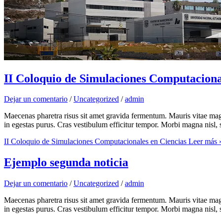
II Coloquio de Simulaciones Computaciona
Dejar un comentario
/
Uncategorized
/
admin
Maecenas pharetra risus sit amet gravida fermentum. Mauris vitae magna
in egestas purus. Cras vestibulum efficitur tempor. Morbi magna nisl
II Coloquio de Simulaciones Computacionales en Ciencias
Leer más 
Ejemplo segunda noticia
Dejar un comentario
/
Uncategorized
/
admin
Maecenas pharetra risus sit amet gravida fermentum. Mauris vitae magna
in egestas purus. Cras vestibulum efficitur tempor. Morbi magna nisl