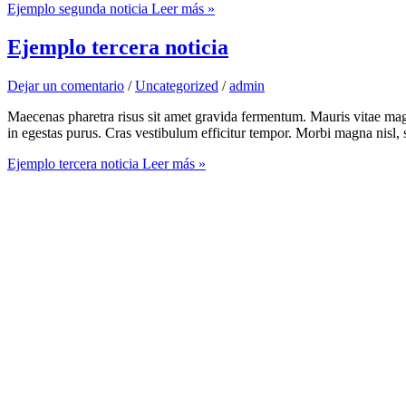
Ejemplo segunda noticia
Leer más »
Ejemplo tercera noticia
Dejar un comentario
/
Uncategorized
/
admin
Maecenas pharetra risus sit amet gravida fermentum. Mauris vitae magna
in egestas purus. Cras vestibulum efficitur tempor. Morbi magna nisl
Ejemplo tercera noticia
Leer más »