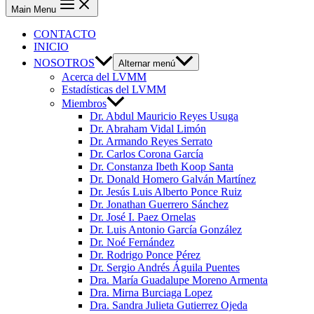
Main Menu
CONTACTO
INICIO
NOSOTROS
Alternar menú
Acerca del LVMM
Estadísticas del LVMM
Miembros
Dr. Abdul Mauricio Reyes Usuga
Dr. Abraham Vidal Limón
Dr. Armando Reyes Serrato
Dr. Carlos Corona García
Dr. Constanza Ibeth Koop Santa
Dr. Donald Homero Galván Martínez
Dr. Jesús Luis Alberto Ponce Ruiz
Dr. Jonathan Guerrero Sánchez
Dr. José I. Paez Ornelas
Dr. Luis Antonio García González
Dr. Noé Fernández
Dr. Rodrigo Ponce Pérez
Dr. Sergio Andrés Águila Puentes
Dra. María Guadalupe Moreno Armenta
Dra. Mirna Burciaga Lopez
Dra. Sandra Julieta Gutierrez Ojeda